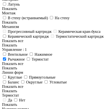
Латунь
Показать
Монтаж
В стену (встраиваемый)
На стену
Показать
Механизм
Прогрессивный картридж
Керамическая кран-букса
Керамический картридж
Термостатический картридж
Показать все
Показать
Управление
: 1
Вентильное
Нажимное
Рычажное
Термостат
Показать все
Показать
Линии форм
Круглые
Прямоугольные
Баланс
Округлые
Угловатые
Показать все
Показать
Термостат
Да
Нет
Показать
Наличие излива