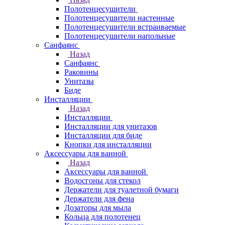
Полотенцесушители
Полотенцесушители настенные
Полотенцесушители встраиваемые
Полотенцесушители напольные
Санфаянс
Назад
Санфаянс
Раковины
Унитазы
Биде
Инсталляции
Назад
Инсталляции
Инсталляции для унитазов
Инсталляции для биде
Кнопки для инсталляции
Аксессуары для ванной
Назад
Аксессуары для ванной
Водосгоны для стекол
Держатели для туалетной бумаги
Держатели для фена
Дозаторы для мыла
Кольца для полотенец