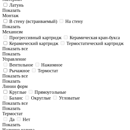
Латунь
Показать
Монтаж
В стену (встраиваемый)
На стену
Показать
Механизм
Прогрессивный картридж
Керамическая кран-букса
Керамический картридж
Термостатический картридж
Показать все
Показать
Управление
Вентильное
Нажимное
Рычажное
Термостат
Показать все
Показать
Линии форм
Круглые
Прямоугольные
Баланс
Округлые
Угловатые
Показать все
Показать
Термостат
Да
Нет
Показать
Наличие излива