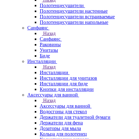
Полотенцесушители
Полотенцесушители настенные
Полотенцесушители встраиваемые
Полотенцесушители напольные
Санфаянс
Назад
Санфаянс
Раковины
Унитазы
Биде
Инсталляции
Назад
Инсталляции
Инсталляции для унитазов
Инсталляции для биде
Кнопки для инсталляции
Аксессуары для ванной
Назад
Аксессуары для ванной
Водосгоны для стекол
Держатели для туалетной бумаги
Держатели для фена
Дозаторы для мыла
Кольца для полотенец