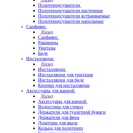
Полотенцесушители
Полотенцесушители настенные
Полотенцесушители встраиваемые
Полотенцесушители напольные
Санфаянс
Назад
Санфаянс
Раковины
Унитазы
Биде
Инсталляции
Назад
Инсталляции
Инсталляции для унитазов
Инсталляции для биде
Кнопки для инсталляции
Аксессуары для ванной
Назад
Аксессуары для ванной
Водосгоны для стекол
Держатели для туалетной бумаги
Держатели для фена
Дозаторы для мыла
Кольца для полотенец