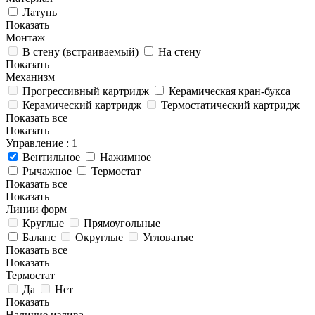
Латунь
Показать
Монтаж
В стену (встраиваемый)
На стену
Показать
Механизм
Прогрессивный картридж
Керамическая кран-букса
Керамический картридж
Термостатический картридж
Показать все
Показать
Управление
: 1
Вентильное
Нажимное
Рычажное
Термостат
Показать все
Показать
Линии форм
Круглые
Прямоугольные
Баланс
Округлые
Угловатые
Показать все
Показать
Термостат
Да
Нет
Показать
Наличие излива