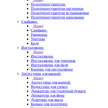
Полотенцесушители
Полотенцесушители настенные
Полотенцесушители встраиваемые
Полотенцесушители напольные
Санфаянс
Назад
Санфаянс
Раковины
Унитазы
Биде
Инсталляции
Назад
Инсталляции
Инсталляции для унитазов
Инсталляции для биде
Кнопки для инсталляции
Аксессуары для ванной
Назад
Аксессуары для ванной
Водосгоны для стекол
Держатели для туалетной бумаги
Держатели для фена
Дозаторы для мыла
Кольца для полотенец