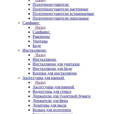
Полотенцесушители
Полотенцесушители настенные
Полотенцесушители встраиваемые
Полотенцесушители напольные
Санфаянс
Назад
Санфаянс
Раковины
Унитазы
Биде
Инсталляции
Назад
Инсталляции
Инсталляции для унитазов
Инсталляции для биде
Кнопки для инсталляции
Аксессуары для ванной
Назад
Аксессуары для ванной
Водосгоны для стекол
Держатели для туалетной бумаги
Держатели для фена
Дозаторы для мыла
Кольца для полотенец