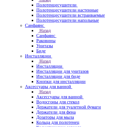
Полотенцесушители
Полотенцесушители настенные
Полотенцесушители встраиваемые
Полотенцесушители напольные
Санфаянс
Назад
Санфаянс
Раковины
Унитазы
Биде
Инсталляции
Назад
Инсталляции
Инсталляции для унитазов
Инсталляции для биде
Кнопки для инсталляции
Аксессуары для ванной
Назад
Аксессуары для ванной
Водосгоны для стекол
Держатели для туалетной бумаги
Держатели для фена
Дозаторы для мыла
Кольца для полотенец