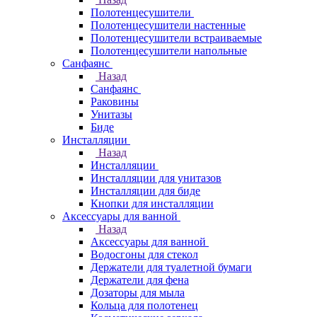
Полотенцесушители
Полотенцесушители настенные
Полотенцесушители встраиваемые
Полотенцесушители напольные
Санфаянс
Назад
Санфаянс
Раковины
Унитазы
Биде
Инсталляции
Назад
Инсталляции
Инсталляции для унитазов
Инсталляции для биде
Кнопки для инсталляции
Аксессуары для ванной
Назад
Аксессуары для ванной
Водосгоны для стекол
Держатели для туалетной бумаги
Держатели для фена
Дозаторы для мыла
Кольца для полотенец