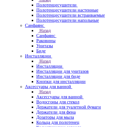
Полотенцесушители
Полотенцесушители настенные
Полотенцесушители встраиваемые
Полотенцесушители напольные
Санфаянс
Назад
Санфаянс
Раковины
Унитазы
Биде
Инсталляции
Назад
Инсталляции
Инсталляции для унитазов
Инсталляции для биде
Кнопки для инсталляции
Аксессуары для ванной
Назад
Аксессуары для ванной
Водосгоны для стекол
Держатели для туалетной бумаги
Держатели для фена
Дозаторы для мыла
Кольца для полотенец