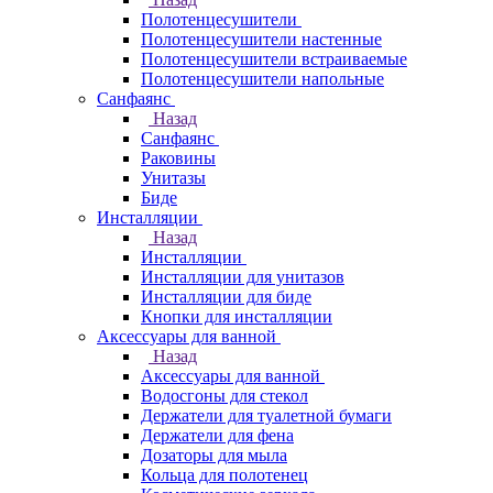
Полотенцесушители
Полотенцесушители настенные
Полотенцесушители встраиваемые
Полотенцесушители напольные
Санфаянс
Назад
Санфаянс
Раковины
Унитазы
Биде
Инсталляции
Назад
Инсталляции
Инсталляции для унитазов
Инсталляции для биде
Кнопки для инсталляции
Аксессуары для ванной
Назад
Аксессуары для ванной
Водосгоны для стекол
Держатели для туалетной бумаги
Держатели для фена
Дозаторы для мыла
Кольца для полотенец