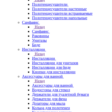
Полотенцесушители
Полотенцесушители настенные
Полотенцесушители встраиваемые
Полотенцесушители напольные
Санфаянс
Назад
Санфаянс
Раковины
Унитазы
Биде
Инсталляции
Назад
Инсталляции
Инсталляции для унитазов
Инсталляции для биде
Кнопки для инсталляции
Аксессуары для ванной
Назад
Аксессуары для ванной
Водосгоны для стекол
Держатели для туалетной бумаги
Держатели для фена
Дозаторы для мыла
Кольца для полотенец