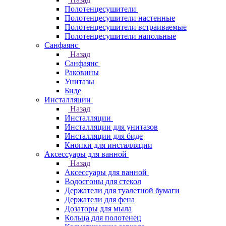
Полотенцесушители
Полотенцесушители настенные
Полотенцесушители встраиваемые
Полотенцесушители напольные
Санфаянс
Назад
Санфаянс
Раковины
Унитазы
Биде
Инсталляции
Назад
Инсталляции
Инсталляции для унитазов
Инсталляции для биде
Кнопки для инсталляции
Аксессуары для ванной
Назад
Аксессуары для ванной
Водосгоны для стекол
Держатели для туалетной бумаги
Держатели для фена
Дозаторы для мыла
Кольца для полотенец