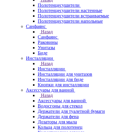
Полотенцесушители
Полотенцесушители настенные
Полотенцесушители встраиваемые
Полотенцесушители напольные
Санфаянс
Назад
Санфаянс
Раковины
Унитазы
Биде
Инсталляции
Назад
Инсталляции
Инсталляции для унитазов
Инсталляции для биде
Кнопки для инсталляции
Аксессуары для ванной
Назад
Аксессуары для ванной
Водосгоны для стекол
Держатели для туалетной бумаги
Держатели для фена
Дозаторы для мыла
Кольца для полотенец