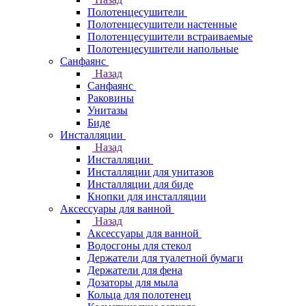
Полотенцесушители
Полотенцесушители настенные
Полотенцесушители встраиваемые
Полотенцесушители напольные
Санфаянс
Назад
Санфаянс
Раковины
Унитазы
Биде
Инсталляции
Назад
Инсталляции
Инсталляции для унитазов
Инсталляции для биде
Кнопки для инсталляции
Аксессуары для ванной
Назад
Аксессуары для ванной
Водосгоны для стекол
Держатели для туалетной бумаги
Держатели для фена
Дозаторы для мыла
Кольца для полотенец