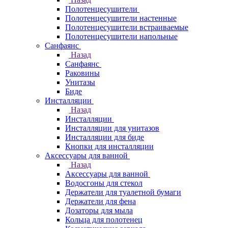
Полотенцесушители
Полотенцесушители настенные
Полотенцесушители встраиваемые
Полотенцесушители напольные
Санфаянс
Назад
Санфаянс
Раковины
Унитазы
Биде
Инсталляции
Назад
Инсталляции
Инсталляции для унитазов
Инсталляции для биде
Кнопки для инсталляции
Аксессуары для ванной
Назад
Аксессуары для ванной
Водосгоны для стекол
Держатели для туалетной бумаги
Держатели для фена
Дозаторы для мыла
Кольца для полотенец