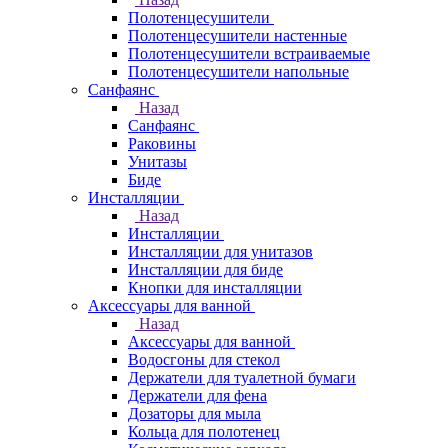
Полотенцесушители
Полотенцесушители настенные
Полотенцесушители встраиваемые
Полотенцесушители напольные
Санфаянс
Назад
Санфаянс
Раковины
Унитазы
Биде
Инсталляции
Назад
Инсталляции
Инсталляции для унитазов
Инсталляции для биде
Кнопки для инсталляции
Аксессуары для ванной
Назад
Аксессуары для ванной
Водосгоны для стекол
Держатели для туалетной бумаги
Держатели для фена
Дозаторы для мыла
Кольца для полотенец