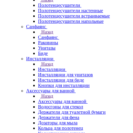
Полотенцесушители
Полотенцесушители настенные
Полотенцесушители встраиваемые
Полотенцесушители напольные
Санфаянс
Назад
Санфаянс
Раковины
Унитазы
Биде
Инсталляции
Назад
Инсталляции
Инсталляции для унитазов
Инсталляции для биде
Кнопки для инсталляции
Аксессуары для ванной
Назад
Аксессуары для ванной
Водосгоны для стекол
Держатели для туалетной бумаги
Держатели для фена
Дозаторы для мыла
Кольца для полотенец