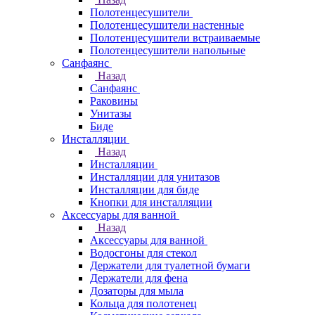
Полотенцесушители
Полотенцесушители настенные
Полотенцесушители встраиваемые
Полотенцесушители напольные
Санфаянс
Назад
Санфаянс
Раковины
Унитазы
Биде
Инсталляции
Назад
Инсталляции
Инсталляции для унитазов
Инсталляции для биде
Кнопки для инсталляции
Аксессуары для ванной
Назад
Аксессуары для ванной
Водосгоны для стекол
Держатели для туалетной бумаги
Держатели для фена
Дозаторы для мыла
Кольца для полотенец