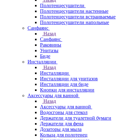
Полотенцесушители
Полотенцесушители настенные
Полотенцесушители встраиваемые
Полотенцесушители напольные
Санфаянс
Назад
Санфаянс
Раковины
Унитазы
Биде
Инсталляции
Назад
Инсталляции
Инсталляции для унитазов
Инсталляции для биде
Кнопки для инсталляции
Аксессуары для ванной
Назад
Аксессуары для ванной
Водосгоны для стекол
Держатели для туалетной бумаги
Держатели для фена
Дозаторы для мыла
Кольца для полотенец