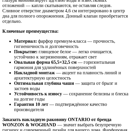
глазурь минимизирует адгезию воды и известковых
отложений — капли скатываются, не оставляя следов.
Сливное отверстие диаметром 4,6 см интегрировано в центр
дна для полного опорожнения. Донный клапан приобретается
отдельно.
Ключевые преимущества:
Материал:
фарфор премиум-класса — прочность,
гигиеничность и долговечность
Покрытие:
глянцевое белое — легко очищается,
устойчиво к загрязнениям, отражает свет
Овальная форма 65,5×32,5 см
— горизонтальная
гармония для удлинённых поверхностей
Накладной монтаж
— акцент на плавность линий и
архитектурную целостность
Оптимальная глубина чаши
— защита от брызг и
застоев воды
Устойчивость к износу
— сохранение белизны и блеска
на долгие годы
Гарантия 10 лет
— подтверждённое качество
производителя
Заказать накладную раковину ONTARIO от бренда
WONZON & WOGHAND
— значит выбрать безупречную
гигиену и современный дизайн для вашего дома. Фарфоровая