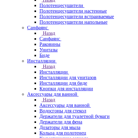
Полотенцесушители
Полотенцесушители настенные
Полотенцесушители встраиваемые
Полотенцесушители напольные
Санфаянс
Назад
Санфаянс
Раковины
Унитазы
Биде
Инсталляции
Назад
Инсталляции
Инсталляции для унитазов
Инсталляции для биде
Кнопки для инсталляции
Аксессуары для ванной
Назад
Аксессуары для ванной
Водосгоны для стекол
Держатели для туалетной бумаги
Держатели для фена
Дозаторы для мыла
Кольца для полотенец