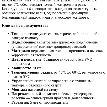
выключения. Регулировка температуры от 45°C до 60°C с
шагом 5°C обеспечивает точный контроль нагрева.
Конструкция из 4 греющих перекладин позволяет сушить
большое количество белья, одновременно формируя
благоприятный микроклимат и атмосферу комфорта.
Ключевые преимущества:
Тип:
полотенцесушитель электрический настенный в
ванную комнату
Подключение:
скрытое электрическое подключение
(универсальное) или электропровод с вилкой
Материал:
нержавеющая сталь — прочность и высокая
коррозионная стойкость
Цвет и покрытие:
брашированное золото с PVD-
покрытием
Мощность:
70 Вт
Температурный режим:
от 45°C до 60°C, регулировка с
шагом 5°C
Управление:
сенсорное управление с функциями
таймера и отложенного старта
Монтаж:
навесной на стену
Нагревательный элемент:
кабель из углеродного
волокна — равномерный прогрев и долговечность
Гарантия:
5 лет от производителя