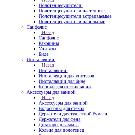
Полотенцесушители
Полотенцесушители настенные
Полотенцесушители встраиваемые
Полотенцесушители напольные
Санфаянс
Назад
Санфаянс
Раковины
Унитазы
Биде
Инсталляции
Назад
Инсталляции
Инсталляции для унитазов
Инсталляции для биде
Кнопки для инсталляции
Аксессуары для ванной
Назад
Аксессуары для ванной
Водосгоны для стекол
Держатели для туалетной бумаги
Держатели для фена
Дозаторы для мыла
Кольца для полотенец