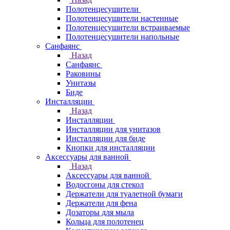
Полотенцесушители
Полотенцесушители настенные
Полотенцесушители встраиваемые
Полотенцесушители напольные
Санфаянс
Назад
Санфаянс
Раковины
Унитазы
Биде
Инсталляции
Назад
Инсталляции
Инсталляции для унитазов
Инсталляции для биде
Кнопки для инсталляции
Аксессуары для ванной
Назад
Аксессуары для ванной
Водосгоны для стекол
Держатели для туалетной бумаги
Держатели для фена
Дозаторы для мыла
Кольца для полотенец