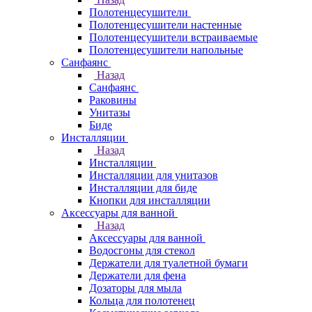
Полотенцесушители
Полотенцесушители настенные
Полотенцесушители встраиваемые
Полотенцесушители напольные
Санфаянс
Назад
Санфаянс
Раковины
Унитазы
Биде
Инсталляции
Назад
Инсталляции
Инсталляции для унитазов
Инсталляции для биде
Кнопки для инсталляции
Аксессуары для ванной
Назад
Аксессуары для ванной
Водосгоны для стекол
Держатели для туалетной бумаги
Держатели для фена
Дозаторы для мыла
Кольца для полотенец