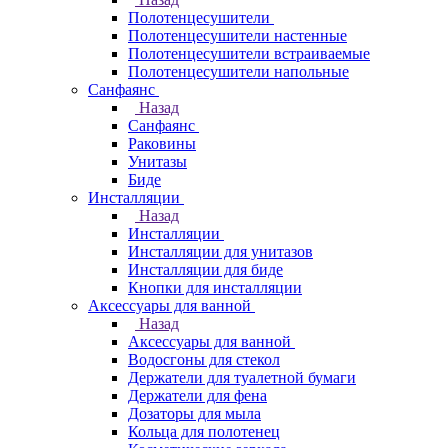
Полотенцесушители
Полотенцесушители настенные
Полотенцесушители встраиваемые
Полотенцесушители напольные
Санфаянс
Назад
Санфаянс
Раковины
Унитазы
Биде
Инсталляции
Назад
Инсталляции
Инсталляции для унитазов
Инсталляции для биде
Кнопки для инсталляции
Аксессуары для ванной
Назад
Аксессуары для ванной
Водосгоны для стекол
Держатели для туалетной бумаги
Держатели для фена
Дозаторы для мыла
Кольца для полотенец