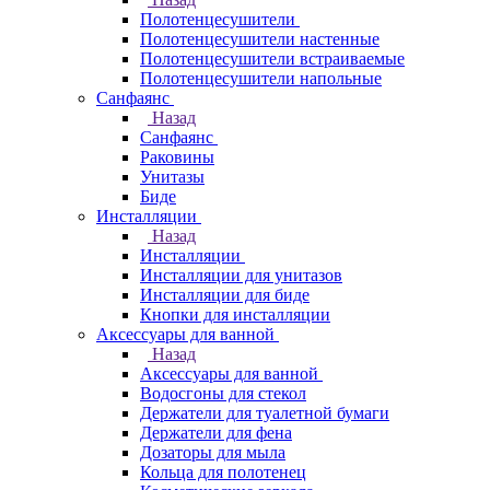
Полотенцесушители
Полотенцесушители настенные
Полотенцесушители встраиваемые
Полотенцесушители напольные
Санфаянс
Назад
Санфаянс
Раковины
Унитазы
Биде
Инсталляции
Назад
Инсталляции
Инсталляции для унитазов
Инсталляции для биде
Кнопки для инсталляции
Аксессуары для ванной
Назад
Аксессуары для ванной
Водосгоны для стекол
Держатели для туалетной бумаги
Держатели для фена
Дозаторы для мыла
Кольца для полотенец