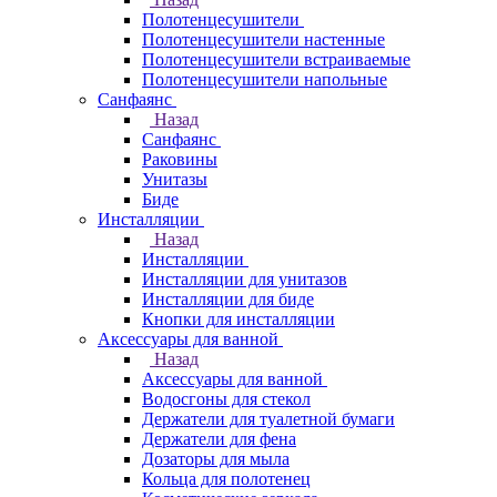
Полотенцесушители
Полотенцесушители настенные
Полотенцесушители встраиваемые
Полотенцесушители напольные
Санфаянс
Назад
Санфаянс
Раковины
Унитазы
Биде
Инсталляции
Назад
Инсталляции
Инсталляции для унитазов
Инсталляции для биде
Кнопки для инсталляции
Аксессуары для ванной
Назад
Аксессуары для ванной
Водосгоны для стекол
Держатели для туалетной бумаги
Держатели для фена
Дозаторы для мыла
Кольца для полотенец