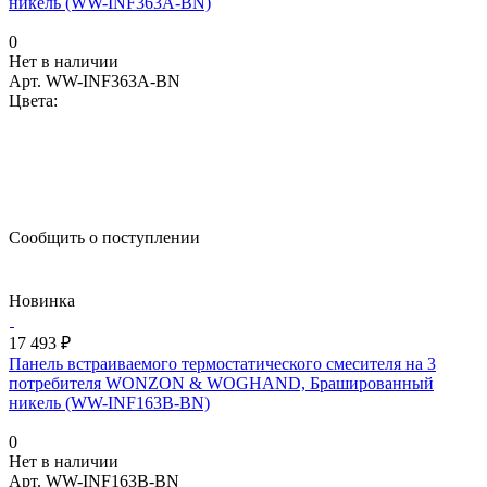
никель (WW-INF363A-BN)
0
Нет в наличии
Арт.
WW-INF363A-BN
Цвета:
Сообщить о поступлении
Новинка
17 493 ₽
Панель встраиваемого термостатического смесителя на 3
потребителя WONZON & WOGHAND, Брашированный
никель (WW-INF163B-BN)
0
Нет в наличии
Арт.
WW-INF163B-BN