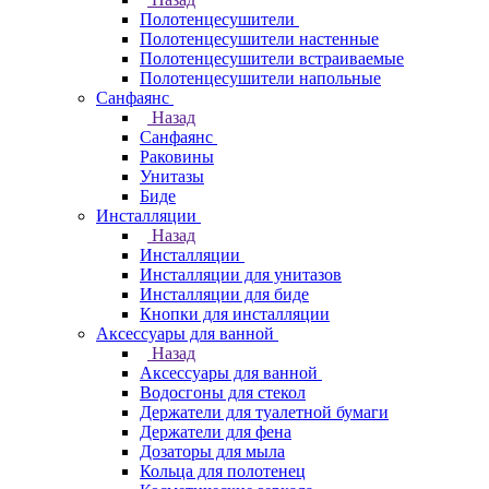
Полотенцесушители
Полотенцесушители настенные
Полотенцесушители встраиваемые
Полотенцесушители напольные
Санфаянс
Назад
Санфаянс
Раковины
Унитазы
Биде
Инсталляции
Назад
Инсталляции
Инсталляции для унитазов
Инсталляции для биде
Кнопки для инсталляции
Аксессуары для ванной
Назад
Аксессуары для ванной
Водосгоны для стекол
Держатели для туалетной бумаги
Держатели для фена
Дозаторы для мыла
Кольца для полотенец