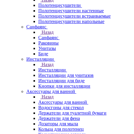
Полотенцесушители
Полотенцесушители настенные
Полотенцесушители встраиваемые
Полотенцесушители напольные
Санфаянс
Назад
Санфаянс
Раковины
Унитазы
Биде
Инсталляции
Назад
Инсталляции
Инсталляции для унитазов
Инсталляции для биде
Кнопки для инсталляции
Аксессуары для ванной
Назад
Аксессуары для ванной
Водосгоны для стекол
Держатели для туалетной бумаги
Держатели для фена
Дозаторы для мыла
Кольца для полотенец