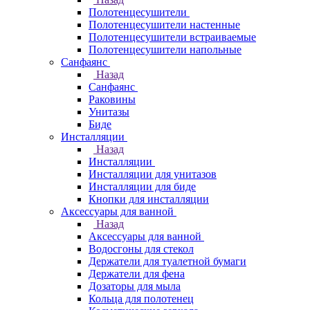
Полотенцесушители
Полотенцесушители настенные
Полотенцесушители встраиваемые
Полотенцесушители напольные
Санфаянс
Назад
Санфаянс
Раковины
Унитазы
Биде
Инсталляции
Назад
Инсталляции
Инсталляции для унитазов
Инсталляции для биде
Кнопки для инсталляции
Аксессуары для ванной
Назад
Аксессуары для ванной
Водосгоны для стекол
Держатели для туалетной бумаги
Держатели для фена
Дозаторы для мыла
Кольца для полотенец