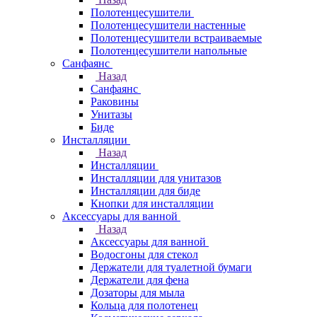
Полотенцесушители
Полотенцесушители настенные
Полотенцесушители встраиваемые
Полотенцесушители напольные
Санфаянс
Назад
Санфаянс
Раковины
Унитазы
Биде
Инсталляции
Назад
Инсталляции
Инсталляции для унитазов
Инсталляции для биде
Кнопки для инсталляции
Аксессуары для ванной
Назад
Аксессуары для ванной
Водосгоны для стекол
Держатели для туалетной бумаги
Держатели для фена
Дозаторы для мыла
Кольца для полотенец