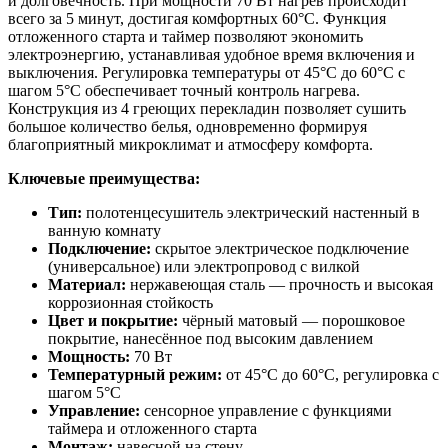
и долговечность. При мощности 70 Вт нагрев происходит
всего за 5 минут, достигая комфортных 60°C. Функция
отложенного старта и таймер позволяют экономить
электроэнергию, устанавливая удобное время включения и
выключения. Регулировка температуры от 45°C до 60°C с
шагом 5°C обеспечивает точный контроль нагрева.
Конструкция из 4 греющих перекладин позволяет сушить
большое количество белья, одновременно формируя
благоприятный микроклимат и атмосферу комфорта.
Ключевые преимущества:
Тип:
полотенцесушитель электрический настенный в
ванную комнату
Подключение:
скрытое электрическое подключение
(универсальное) или электропровод с вилкой
Материал:
нержавеющая сталь — прочность и высокая
коррозионная стойкость
Цвет и покрытие:
чёрный матовый — порошковое
покрытие, нанесённое под высоким давлением
Мощность:
70 Вт
Температурный режим:
от 45°C до 60°C, регулировка с
шагом 5°C
Управление:
сенсорное управление с функциями
таймера и отложенного старта
Монтаж:
навесной на стену