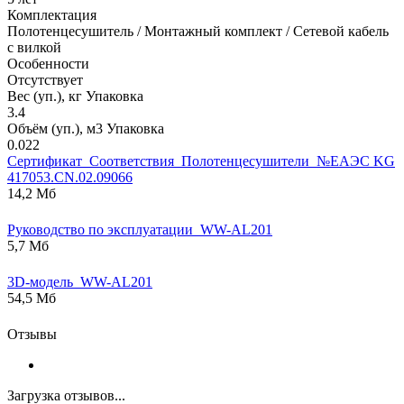
Комплектация
Полотенцесушитель / Монтажный комплект / Сетевой кабель
с вилкой
Особенности
Отсутствует
Вес (уп.), кг Упаковка
3.4
Объём (уп.), м3 Упаковка
0.022
Сертификат_Соответствия_Полотенцесушители_№ЕАЭС KG
417053.CN.02.09066
14,2 Мб
Руководство по эксплуатации_WW-AL201
5,7 Мб
3D-модель_WW-AL201
54,5 Мб
Отзывы
Загрузка отзывов...