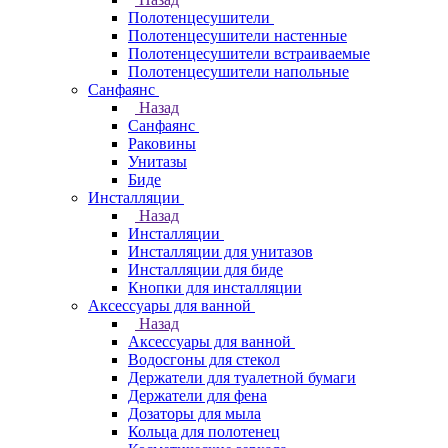
Полотенцесушители
Полотенцесушители настенные
Полотенцесушители встраиваемые
Полотенцесушители напольные
Санфаянс
Назад
Санфаянс
Раковины
Унитазы
Биде
Инсталляции
Назад
Инсталляции
Инсталляции для унитазов
Инсталляции для биде
Кнопки для инсталляции
Аксессуары для ванной
Назад
Аксессуары для ванной
Водосгоны для стекол
Держатели для туалетной бумаги
Держатели для фена
Дозаторы для мыла
Кольца для полотенец