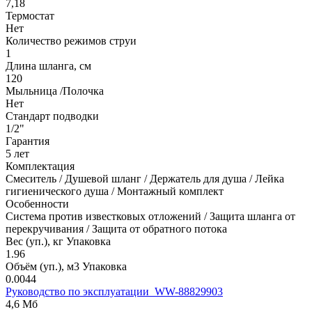
7,18
Термостат
Нет
Количество режимов струи
1
Длина шланга, см
120
Мыльница /Полочка
Нет
Стандарт подводки
1/2"
Гарантия
5 лет
Комплектация
Смеситель / Душевой шланг / Держатель для душа / Лейка
гигиенического душа / Монтажный комплект
Особенности
Система против известковых отложений / Защита шланга от
перекручивания / Защита от обратного потока
Вес (уп.), кг Упаковка
1.96
Объём (уп.), м3 Упаковка
0.0044
Руководство по эксплуатации_WW-88829903
4,6 Мб