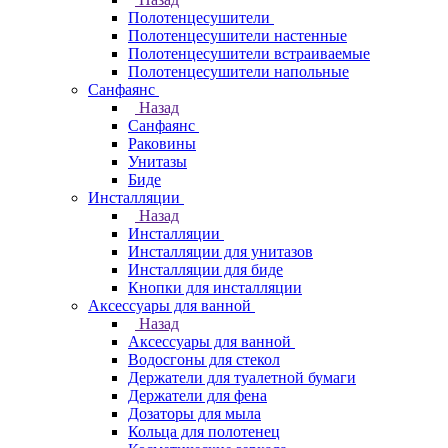
Полотенцесушители
Полотенцесушители настенные
Полотенцесушители встраиваемые
Полотенцесушители напольные
Санфаянс
Назад
Санфаянс
Раковины
Унитазы
Биде
Инсталляции
Назад
Инсталляции
Инсталляции для унитазов
Инсталляции для биде
Кнопки для инсталляции
Аксессуары для ванной
Назад
Аксессуары для ванной
Водосгоны для стекол
Держатели для туалетной бумаги
Держатели для фена
Дозаторы для мыла
Кольца для полотенец