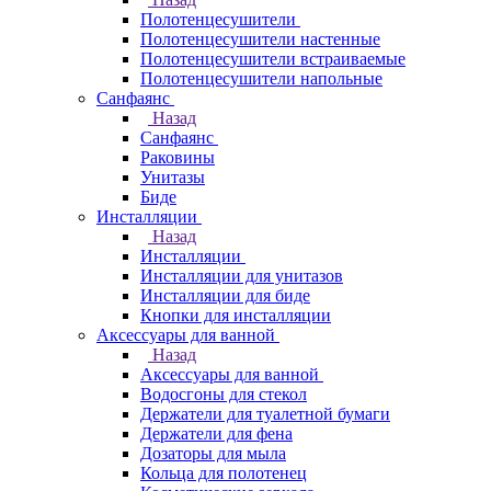
Полотенцесушители
Полотенцесушители настенные
Полотенцесушители встраиваемые
Полотенцесушители напольные
Санфаянс
Назад
Санфаянс
Раковины
Унитазы
Биде
Инсталляции
Назад
Инсталляции
Инсталляции для унитазов
Инсталляции для биде
Кнопки для инсталляции
Аксессуары для ванной
Назад
Аксессуары для ванной
Водосгоны для стекол
Держатели для туалетной бумаги
Держатели для фена
Дозаторы для мыла
Кольца для полотенец