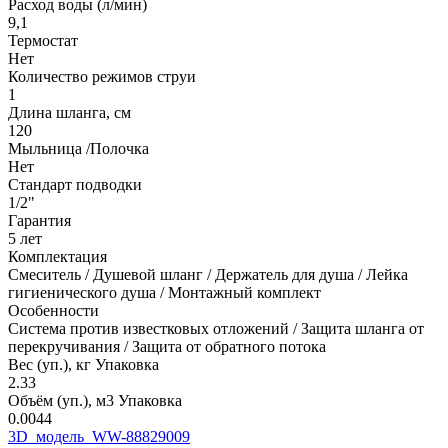
Расход воды (л/мин)
9,1
Термостат
Нет
Количество режимов струи
1
Длина шланга, см
120
Мыльница /Полочка
Нет
Стандарт подводки
1/2"
Гарантия
5 лет
Комплектация
Смеситель / Душевой шланг / Держатель для душа / Лейка
гигиенического душа / Монтажный комплект
Особенности
Система против известковых отложений / Защита шланга от
перекручивания / Защита от обратного потока
Вес (уп.), кг Упаковка
2.33
Объём (уп.), м3 Упаковка
0.0044
3D_модель_WW-88829009