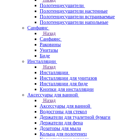
Полотенцесушители
Полотенцесушители настенные
Полотенцесушители встраиваемые
Полотенцесушители напольные
Санфаянс
Назад
Санфаянс
Раковины
Унитазы
Биде
Инсталляции
Назад
Инсталляции
Инсталляции для унитазов
Инсталляции для биде
Кнопки для инсталляции
Аксессуары для ванной
Назад
Аксессуары для ванной
Водосгоны для стекол
Держатели для туалетной бумаги
Держатели для фена
Дозаторы для мыла
Кольца для полотенец