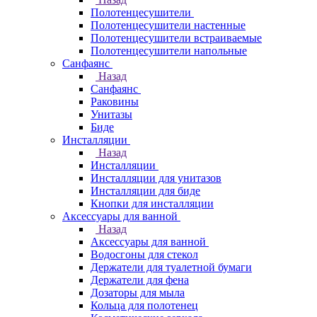
Полотенцесушители
Полотенцесушители настенные
Полотенцесушители встраиваемые
Полотенцесушители напольные
Санфаянс
Назад
Санфаянс
Раковины
Унитазы
Биде
Инсталляции
Назад
Инсталляции
Инсталляции для унитазов
Инсталляции для биде
Кнопки для инсталляции
Аксессуары для ванной
Назад
Аксессуары для ванной
Водосгоны для стекол
Держатели для туалетной бумаги
Держатели для фена
Дозаторы для мыла
Кольца для полотенец