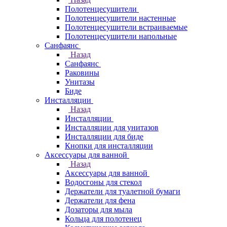
Полотенцесушители
Полотенцесушители настенные
Полотенцесушители встраиваемые
Полотенцесушители напольные
Санфаянс
Назад
Санфаянс
Раковины
Унитазы
Биде
Инсталляции
Назад
Инсталляции
Инсталляции для унитазов
Инсталляции для биде
Кнопки для инсталляции
Аксессуары для ванной
Назад
Аксессуары для ванной
Водосгоны для стекол
Держатели для туалетной бумаги
Держатели для фена
Дозаторы для мыла
Кольца для полотенец