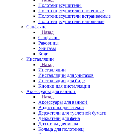
Полотенцесушители
Полотенцесушители настенные
Полотенцесушители встраиваемые
Полотенцесушители напольные
Санфаянс
Назад
Санфаянс
Раковины
Унитазы
Биде
Инсталляции
Назад
Инсталляции
Инсталляции для унитазов
Инсталляции для биде
Кнопки для инсталляции
Аксессуары для ванной
Назад
Аксессуары для ванной
Водосгоны для стекол
Держатели для туалетной бумаги
Держатели для фена
Дозаторы для мыла
Кольца для полотенец