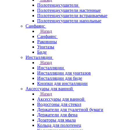
Полотенцесушители
Полотенцесушители настенные
Полотенцесушители встраиваемые
Полотенцесушители напольные
Санфаянс
Назад
Санфаянс
Раковины
Унитазы
Биде
Инсталляции
Назад
Инсталляции
Инсталляции для унитазов
Инсталляции для биде
Кнопки для инсталляции
Аксессуары для ванной
Назад
Аксессуары для ванной
Водосгоны для стекол
Держатели для туалетной бумаги
Держатели для фена
Дозаторы для мыла
Кольца для полотенец