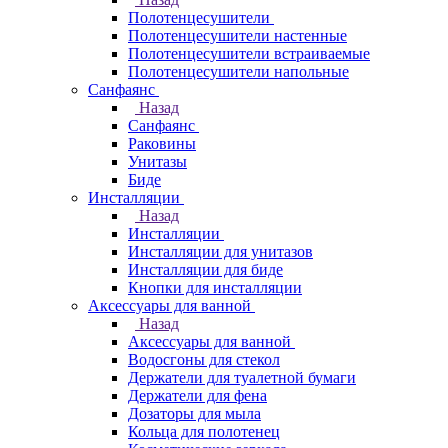
Полотенцесушители
Полотенцесушители настенные
Полотенцесушители встраиваемые
Полотенцесушители напольные
Санфаянс
Назад
Санфаянс
Раковины
Унитазы
Биде
Инсталляции
Назад
Инсталляции
Инсталляции для унитазов
Инсталляции для биде
Кнопки для инсталляции
Аксессуары для ванной
Назад
Аксессуары для ванной
Водосгоны для стекол
Держатели для туалетной бумаги
Держатели для фена
Дозаторы для мыла
Кольца для полотенец