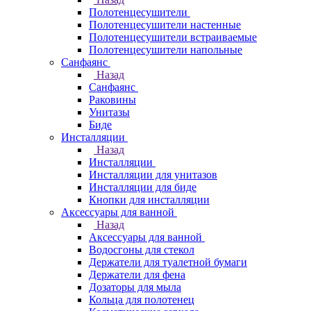
Полотенцесушители
Полотенцесушители настенные
Полотенцесушители встраиваемые
Полотенцесушители напольные
Санфаянс
Назад
Санфаянс
Раковины
Унитазы
Биде
Инсталляции
Назад
Инсталляции
Инсталляции для унитазов
Инсталляции для биде
Кнопки для инсталляции
Аксессуары для ванной
Назад
Аксессуары для ванной
Водосгоны для стекол
Держатели для туалетной бумаги
Держатели для фена
Дозаторы для мыла
Кольца для полотенец