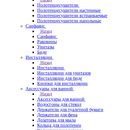
Полотенцесушители
Полотенцесушители настенные
Полотенцесушители встраиваемые
Полотенцесушители напольные
Санфаянс
Назад
Санфаянс
Раковины
Унитазы
Биде
Инсталляции
Назад
Инсталляции
Инсталляции для унитазов
Инсталляции для биде
Кнопки для инсталляции
Аксессуары для ванной
Назад
Аксессуары для ванной
Водосгоны для стекол
Держатели для туалетной бумаги
Держатели для фена
Дозаторы для мыла
Кольца для полотенец