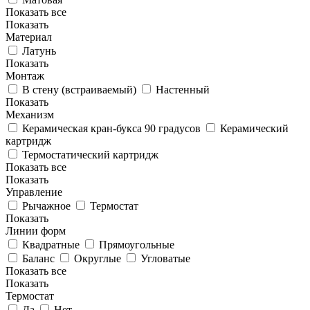
Показать все
Показать
Материал
Латунь
Показать
Монтаж
В стену (встраиваемый)
Настенный
Показать
Механизм
Керамическая кран-букса 90 градусов
Керамический
картридж
Термостатический картридж
Показать все
Показать
Управление
Рычажное
Термостат
Показать
Линии форм
Квадратные
Прямоугольные
Баланс
Округлые
Угловатые
Показать все
Показать
Термостат
Да
Нет