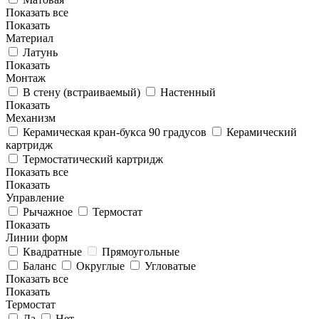
Показать все
Показать
Материал
Латунь
Показать
Монтаж
В стену (встраиваемый)
Настенный
Показать
Механизм
Керамическая кран-букса 90 градусов
Керамический
картридж
Термостатический картридж
Показать все
Показать
Управление
Рычажное
Термостат
Показать
Линии форм
Квадратные
Прямоугольные
Баланс
Округлые
Угловатые
Показать все
Показать
Термостат
Да
Нет