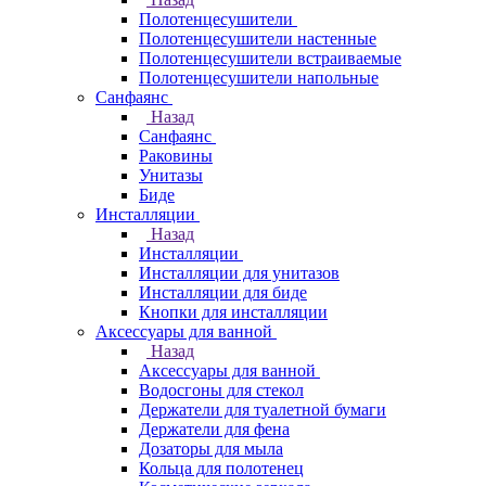
Полотенцесушители
Полотенцесушители настенные
Полотенцесушители встраиваемые
Полотенцесушители напольные
Санфаянс
Назад
Санфаянс
Раковины
Унитазы
Биде
Инсталляции
Назад
Инсталляции
Инсталляции для унитазов
Инсталляции для биде
Кнопки для инсталляции
Аксессуары для ванной
Назад
Аксессуары для ванной
Водосгоны для стекол
Держатели для туалетной бумаги
Держатели для фена
Дозаторы для мыла
Кольца для полотенец