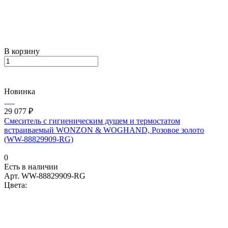
В корзину
Новинка
29 077 ₽
Смеситель с гигиеническим душем и термостатом
встраиваемый WONZON & WOGHAND, Розовое золото
(WW-88829909-RG)
0
Есть в наличии
Арт.
WW-88829909-RG
Цвета: